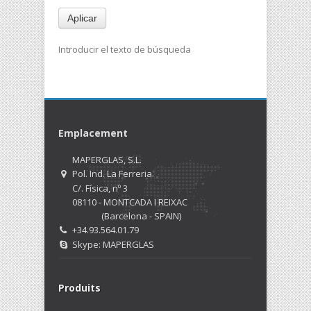
Aplicar
Introducir el texto de búsqueda
Emplacement
MAPERGLAS, S.L.
Pol. Ind. La Ferreria
C/. Física, nº 3
08110 - MONTCADA I REIXAC
(Barcelona - SPAIN)
+34.93.564.01.79
Skype: MAPERGLAS
Produits