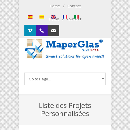
Skip to main content
/
Home
Contact
/
Home
контакт
Vimeo
00.34.93.564.01.79
Contacto
Liste des Projets
Personnalisées