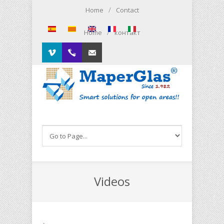
Skip to main content
/
Home
Contact
/
Home
контакт
Vimeo
00.34.93.564.01.79
Contacto
Videos