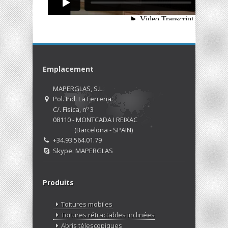
Emplacement
MAPERGLAS, S.L.
Pol. Ind. La Ferreria
C/. Física, nº 3
08110 - MONTCADA I REIXAC
(Barcelona - SPAIN)
+34.93.564.01.79
Skype: MAPERGLAS
Produits
Toitures mobiles
Toitures rétractables inclinées
Abris télescopiques