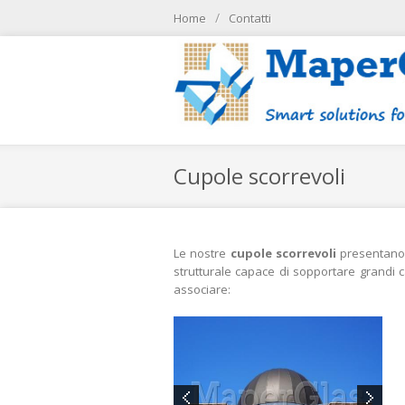
Skip to main content
/
Home
Contatti
/
Home
контакт
Cupole scorrevoli
Le nostre
cupole scorrevoli
presentano 
strutturale capace di sopportare grandi c
associare: