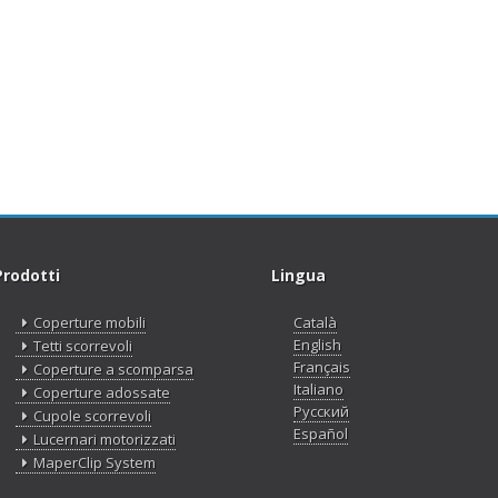
Prodotti
Lingua
Coperture mobili
Català
English
Tetti scorrevoli
Français
Coperture a scomparsa
Italiano
Coperture adossate
Русский
Cupole scorrevoli
Español
Lucernari motorizzati
MaperClip System