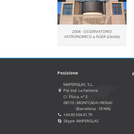
2004 - OSSERVATORIO
ASTRONOMICO a ÀGER (Lleida)
Posizione
MAPERGLAS, S.L.
Pol. Ind. La Ferreria
C/. Física, nº 3
08110 - MONTCADA I REIXAC
(Barcelona - SPAIN)
+34.93.564.01.79
Skype: MAPERGLAS