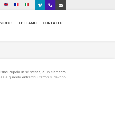
Vimeo
00.34.93.564.01.79
Contacto
VIDEOS
CHI SIAMO
CONTATTO
siasi cupola in sé stessa, è un elemento
ideale quando entrambi i fattori si devono