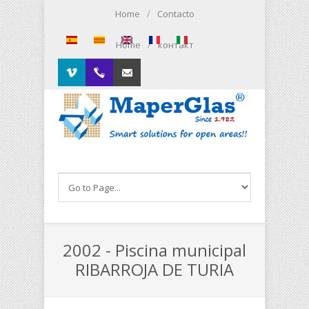
Pasar al contenido principal
/
Home
Contacto
/
Home
контакт
Vimeo
00.34.93.564.01.79
Contacto
2002 - Piscina municipal
RIBARROJA DE TURIA