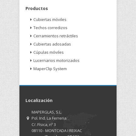
Productos
Cubiertas móviles
Techos corredizos
Cerramientos retráctiles
Cubiertas adosadas
Cúpulas móviles
Lucernarios motorizados
MaperClip System
Localización
MAPERGLAS, S.L.
Pol. Ind. La Ferreria
C/. Física, nº 3
08110 - MONTCADA I REIXAC